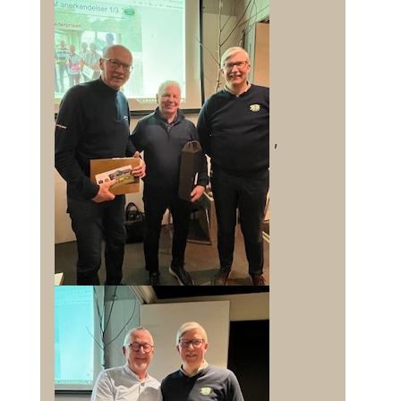
Beslutninger træffes ved almindelig
stemmeflerhed, hvor disse vedtægter ikke
foreskriver andet.
På ethvert stemmeberettiget medlems
forlangende skal der afholdes skriftlig
afstemning.
,
Ved valg af bestyrelsesmedlemmer og
revisor, skal der i tilfælde af kampvalg
anvendes skriftlig afstemning og følgende
afstemningsmetode: Der stemmes om
samtlige ledige poster på en gang. Hvert
stemmeberettiget medlem kan stemme på
højst det antal kandidater, der skal vælges og
kun med en stemme på hver kandidat.
Ved stemmelighed skal omvalg straks
afholdes efter samme regler mellem
kandidaterne med lige stemmetal, såfremt