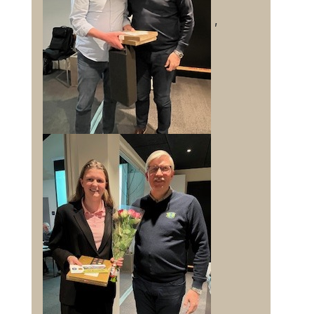
der stadig er ubesatte poster.
,
Suppleanter, maksimalt 3, vælges separat
efter samme procedure som
bestyrelsesmedlemmer og således, at den
kandidat med flest stemmer er 1. suppleant,
kandidaten med næst flest stemmer er 2.
suppleant og så fremdeles.
Ekstraordinær generalforsamling afholdes,
når bestyrelsen bestemmer det, eller når
mindst 1/4 af de stemmeberettigede
medlemmer fremsætter skriftlig begæring til
bestyrelsen herom med angivelse af de
forslag, der ønskes behandlet.
Den ekstraordinære generalforsamling skal
afholdes inden 4 uger efter begæringens
modtagelse, og indkaldelse skal ske med