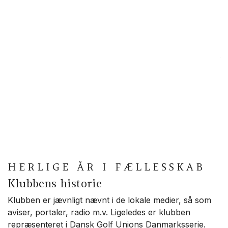
formue.
9.
Bestyrelsen nedsætter de udvalg, der efter
Å
bestyrelsens eller generalforsamlingens
opfattelse er behov for, herunder et
Så
baneudvalg, et matchudvalg, et juniorudvalg,
Å
et handicapudvalg og et informations- og
g
PR-udvalg.
B
K
Bestyrelsen fastsætter udvalgenes opgaver,
L
kompetence og giver retningslinjer for
udvalgsarbejdet.
HERLIGE ÅR I FÆLLESSKAB
10.
Klubbens historie
Klubbens regnskabsår går fra l. januar til 31.
december.
Klubben er jævnligt nævnt i de lokale medier, så som
aviser, portaler, radio m.v. Ligeledes er klubben
Det reviderede regnskab udleveres på
repræsenteret i Dansk Golf Unions Danmarksserie.
forlangende til medlemmerne efter