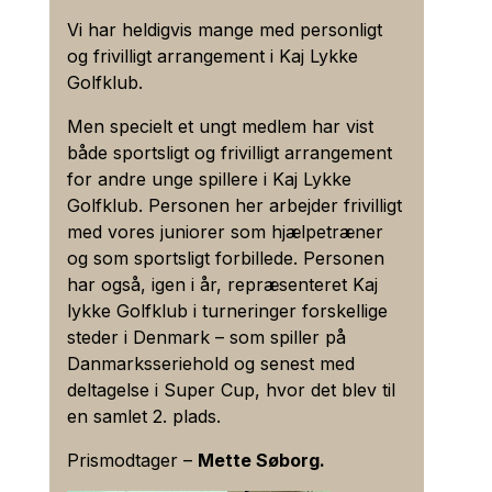
Der er følgende restriktioner gældende for
Mandagsklubben
Vi har heldigvis mange med personligt
denne samarbejdsaftale.
4.
og frivilligt arrangement i Kaj Lykke
Klubbens øverste myndighed er
· Der kan, som udgangspunkt, kun
Golfklub.
Oldboys Klubben
generalforsamlingen.
reserveret tee tider 14 dage før start
Men specielt et ungt medlem har vist
klubberne imellem.
Ordinær generalforsamling afholdes i
Oldmax
både sportsligt og frivilligt arrangement
Esbjerg Kommune hvert år inden udgangen
· Der kan maks. spilles 15 runder pr. medlem
for andre unge spillere i Kaj Lykke
af februar måned.
Team Andrup
pr. bane.
Golfklub. Personen her arbejder frivilligt
med vores juniorer som hjælpetræner
Indkaldelse skal ske ved annoncering i
Torsdagsherrer
og som sportsligt forbillede. Personen
Bramming og Esbjerg Ugeavis samt ved
har også, igen i år, repræsenteret Kaj
opslag i klubhuset.
Torsdaskerne
lykke Golfklub i turneringer forskellige
Generalforsamlingen ledes af en af
steder i Denmark – som spiller på
forsamlingen uden for bestyrelsen valgt
Danmarksseriehold og senest med
dirigent. Stemmeberettiget er kun aktive
deltagelse i Super Cup, hvor det blev til
medlemmer, som ifølge dansk lov er
en samlet 2. plads.
personligt myndige, med hver en stemme.
Prismodtager –
Mette Søborg.
Der kan ikke stemmes ved fuldmagt.