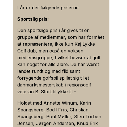
3.
Formandens beretning 2020 –
Klik her
Prisen er for et helt kalenderår.
16.48
marts -
I år er der følgende priserne:
Bestyrelsen fastsætter betingelserne for
septemb
såvel gæster som medlemmer, herunder
Der er følgende restriktioner gældende for
Sportslig pris:
kontingenter under hensyntagen til
denne samarbejdsaftale.
Tirsdag
08.56 –
Formiddagspigerne
Hele året
markedsvilkår, konkurrencebetingelser og
Der kan som golfspillende medlem af A11
Den sportslige pris i år gives til en
09.52
klubbens økonomi:
maksimalt spilles 15 runder golf, foruden sin
gruppe af medlemmer, som har formået
hjemmeklub, på hver af de i samarbejdet
Tirsdag
at repræsentere, ikke kun Kaj Lykke
13.28 –
1/2 To pigerne
Hele året
Juniorer (under 18 år)
deltagende klubber.
14.32
Golfklub, men også en voksen
Ungseniorer (l 8-25 år)
medlemsgruppe, hvilket beviser at golf
Seniorer (26-79 år)
Begrænsning og registrering heraf foretages
Tirsdag
15.20 –
Jern-Ladies
April -
kan noget for alle aldre. De har været
Plus 80 (over 80 år)
i Golfbox.
16.08
septemb
landet rundt og med flid samt
Flex
forrygende golfspil spillet sig til et
Flex 5
Tirsdag
17.12 –
Jern-Ladies
April -
danmarksmesterskab i regionsgolf
Langdistancemedlemmer
17.44
septemb
veteran B. Stort tillykke til -
Begyndermedlemmer
Onsdag
09.04 –
Oldboys
Hele året
Holdet med Annette Winum, Karin
Ved optagelse i klubben betaler aktive
09.44
Spangsberg, Bodil Friis, Christian
medlemmer ikke indskud (optagelsesgebyr),
Spangsberg, Poul Møller, Sten Torben
E20 medlemskab
da nye medlemmer henvises til
Torsdag
13.28 –
Torsdagsherrerne
Hele året
Jensen, Jørgen Andersen, Knud Erik
14.32
medlemskontingent uden indskud.