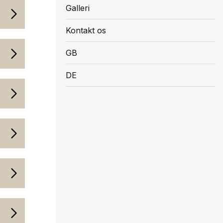
Galleri
ække
Kontakt os
ine
GB
 når du
DE
kke
t
l
or
i
aktes