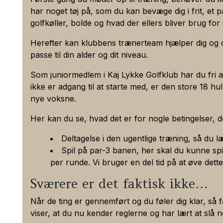
Nikolaj Kock - tlf.: 22 55 84 99
Tirsdag
Administration af fritspilsaftale.
har noget tøj på, som du kan bevæge dig i frit, et p
Allan Skydt - tlf.: 42 34 35 66 (hverdage efte
Registrering og offentliggørelse af klubmest
2023 - Netto
Jonas
Vivi Guldberg
golfkøller, bolde og hvad der ellers bliver brug for 
Jakob Møller - tlf.: 30 24 41 56 (sponsor- og
Onsdag
Udsendelse af spørgeskemaer/tilfredshedsun
Burmeister
Andersen
Herefter kan klubbens trænerteam hjælper dig og di
Opbevaring af oplysninger med historisk værdi 
Ordensregler
passe til din alder og dit niveau.
Oplysninger om forældrene til børn og unge 
Torsdag
2022 - Brutto
Kristoffer
Cecilie Brome
Man skal være medlem af KLG for at benytt
Hvis du som frivillig indtræder i Kaj Lykke Go
Pedersen
Som juniormedlem i Kaj Lykke Golfklub har du fri ad
Medbragt mad og drikkevarer må ikke nydes
eller i et udvalg vil dine kontaktinformationer i
Fredag
ikke er adgang til at starte med, er den store 18 h
Booking
skal
foregå via Golfbox i tiden kl. 07
medlemmer på hjemmeside, i kommunikationen ti
2022 - Netto
Torben Kock
Vivi G. Anders
nye voksne.
Trackman kan kun benyttes, hvis man har boo
at oplyse, hvordan klubbens medlemmer kan ko
Lørdag
Medlemskabet er personligt og kan/må ikke 
2021 - Brutto
Emil Trab
Cecilie Brome
Her kan du se, hvad det er for nogle betingelser, de
Retsgrundlaget for vores behandling af dine personopl
Ophold og brug af studiet er på eget ansvar. 
Søndag/helligdage
Skydt
idet de behandles for at kunne opfylde den kontrakt 
Vi gør opmærksom på, at rummet er videoov
Deltagelse i den ugentlige træning, så du l
Lykke Golfklub. Retsgrundlaget for behandlingen af d
Der skal slukkes og ryddes pænt op efter br
Spil på par-3 banen, her skal du kunne sp
2021 - Netto
Michael K.
Vivi G. Anders
Herudover henvendelse efter aftale på tlf.
40 50 43 
Databeskyttelseslovens kapitel 3, jf. børneattestloven §
Kun adgang i rent fodtøj, rengjort golfudsty
per runde. Vi bruger en del tid på at øve det
Hansen
Vi forbeholder os ret til at bortvise person
Lektions priser:
Sværere er det faktisk ikke…
For assistance kontakt sekretariatet på tlf.
Kategorier af personoplysninger
2020 - Brutto
Kristoffer
Anja Virenfeld
1 lektion á 25 min.
kr. 200
Når de ting er gennemført og du føler dig klar, s
Pedersen
Vi behandler personoplysninger på:
Rigtig god fornøjelse
viser, at du nu kender reglerne og har lært at slå no