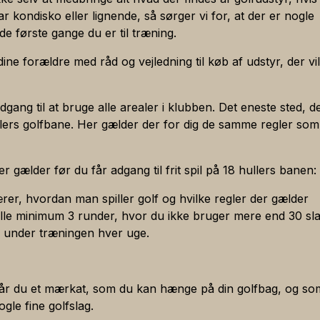
10:00 – 14:00
ar kondisko eller lignende, så sørger vi for, at der er nogle
r kl. 16.00 / weekend !)
re og hole-in-one på hjemmeside og i klubhuset.
Jimmy
Inge Frausing
Rasmus Haah
de første gange du er til træning.
 erhvervsaftale)
10:00 – 14:00
dersøgelser om dit medlemskab i klubben.
Uldbæk
Andersen
Thygesen
ne forældre med råd og vejledning til køb af udstyr, der vil
til statistik og lignende.
under 18 år af hensyn til kontaktmuligheder.
10:00 – 14:00
rholm
Jimmy
Susanne Olesen
Frederik H. K
e KLG In-Door Trackman Studio.
lfklubs bestyrelse, i en bestyrelse i en af klubberne-i-klubb
Madsen
gang til at bruge alle arealer i klubben. Det eneste sted, d
 i KLG In-Door Trackman Studiet.
 form af navn, mail, telefon og billede blive delt med klubben
10.00 – 14.00
ullers golfbane. Her gælder der for dig de samme regler som
.00 – 22.00.
l medlemmer, i klubhuset og andre steder, hvor det er rel
en
Thet Oo
Conny Stokbæk
Mette Søborg
ket reservationer hertil.
ntakte dig.
Lukket
benyttes af anden person.
rholm
Tom Bredahl
Susanne Olesen
Rasmus H.
r gælder før du får adgang til frit spil på 18 hullers banen:
ysninger følger af persondataforordningens artikel 6, stk. 
Herunder evt. tyveri eller lignende.
Lukket
Thygesen
(aftale), der er mellem dig og klubben om et medlemskab a
ervåget.
ærer, hvordan man spiller golf og hvilke regler der gælder
it CPR-nummer til brug for indhentelse af børneattest følg
ug.
ille minimum 3 runder, hvor du ikke bruger mere end 30 sl
en
Michael
Vivi Madsen
Nikolaj H. Ko
50
.
 2, stk. 1.
r og med rene/nye golfbolde.
te under træningen hver uge.
Hansen
er som ikke overholder booking-/ordensregler.
 75102246 eller Morten Mortensen på tlf. 40504350.
t
Tom Bredahl
Susanne Olesen
Jonas Kjær
,00
å får du et mærkat, som du kan hænge på din golfbag, og so
Andersen
gle fine golfslag.