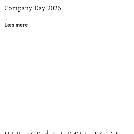
Company Day 2026
…
Læs mere
Å
Så
Å
g
B
K
L