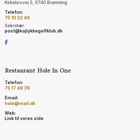
Kirkebrovej 5, 6740 Bramming
Telefon:
75 10 22 46
Sekretær
post@kajlykkegolfklub.dk
Restaurant Hole In One
Telefon:
75 17 49 39
Email:
hole@mail.dk
Web:
Link til vores side