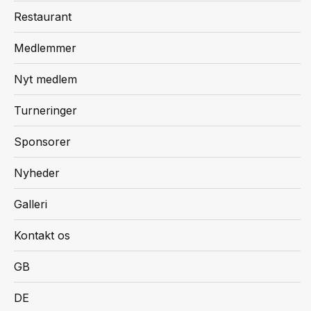
Torsdag
16.00 –
Efter Fyraften
April -
Restaurant
17.12
septemb
Medlemmer
Tider der ikke er reserveret af klubberne bliver
Arnbjerg Pavillonen
frigivet i Golfbox til midnat dagen før.
Nyt medlem
Arnbjergallé 2
6800 Varde
Turneringer
Tlf.
+45 75 21 11 00
www.arnbjergpavillonen.dk
Sponsorer
Nyheder
Galleri
Kontakt os
GB
DE