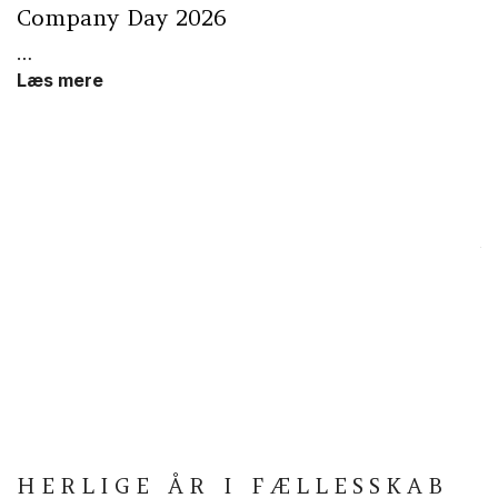
Company Day 2026
…
Læs mere
Å
Så
Å
g
B
K
L
HERLIGE ÅR I FÆLLESSKAB