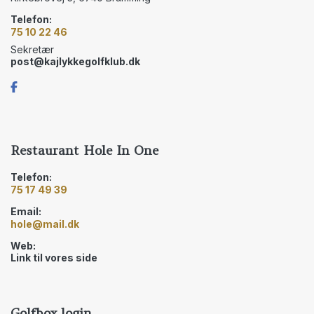
Telefon:
75 10 22 46
Sekretær
post@kajlykkegolfklub.dk
Restaurant Hole In One
Telefon:
75 17 49 39
Email:
hole@mail.dk
Web:
Link til vores side
Golfbox login