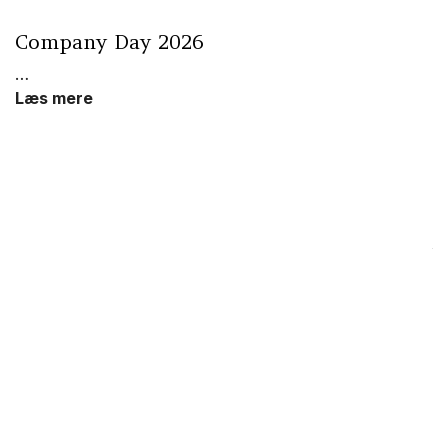
Company Day 2026
…
Læs mere
Å
Så
Å
g
B
K
L