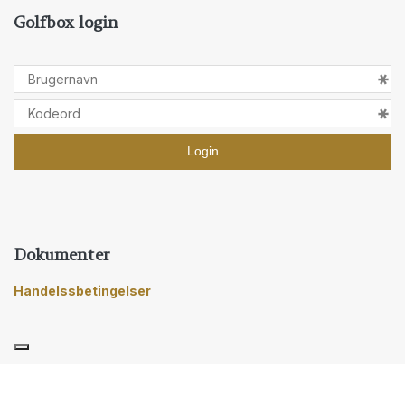
Golfbox login
Dokumenter
Handelssbetingelser
Copyright © 2026 - Kaj Lykke Golfklub
, CVR 12836384
|
Privatlivspolitik
|
Cookiepolitik