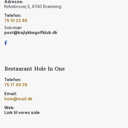
Adresse:
Kirkebrovej 5, 6740 Bramming
Telefon:
75 10 22 46
Sekretær
post@kajlykkegolfklub.dk
Restaurant Hole In One
Telefon:
75 17 49 39
Email:
hole@mail.dk
Web:
Link til vores side