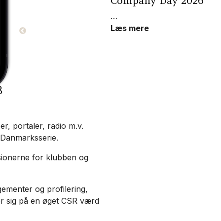
ub -
Company Day 2026
…
Læs mere
B
r, portaler, radio m.v.
 Danmarksserie.
sionerne for klubben og
gementer og profilering,
r sig på en øget CSR værd