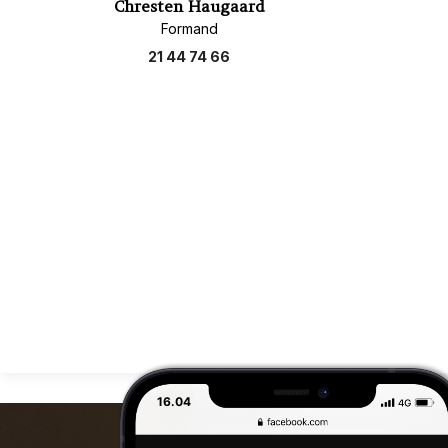
Chresten Haugaard
Formand
21 44 74 66
16.04