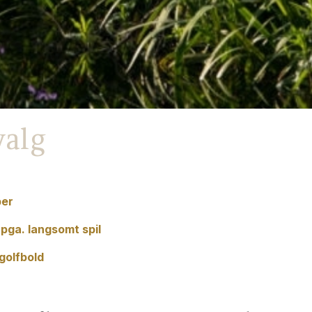
alg
per
 pga. langsomt spil
golfbold