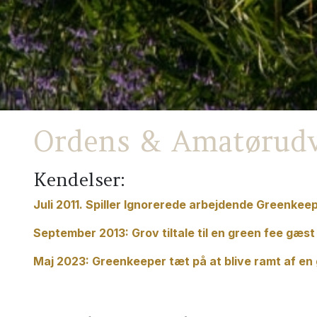
Ordens & Amatørudv
Kendelser:
Juli 2011. Spiller Ignorerede arbejdende Greenkee
September 2013: Grov tiltale til en green fee gæst
Maj 2023: Greenkeeper tæt på at blive ramt af en 