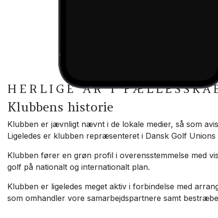
ran og Superveteran 2026 i Kaj Lykke Golfkl
antastiske dage.
ing her !
e
HERLIGE ÅR I FÆLLESSKA
Klubbens historie
Klubben er jævnligt nævnt i de lokale medier, så som avise
Ligeledes er klubben repræsenteret i Dansk Golf Unions
Klubben fører en grøn profil i overensstemmelse med vi
golf på nationalt og internationalt plan.
Klubben er ligeledes meget aktiv i forbindelse med arran
som omhandler vore samarbejdspartnere samt bestræbe