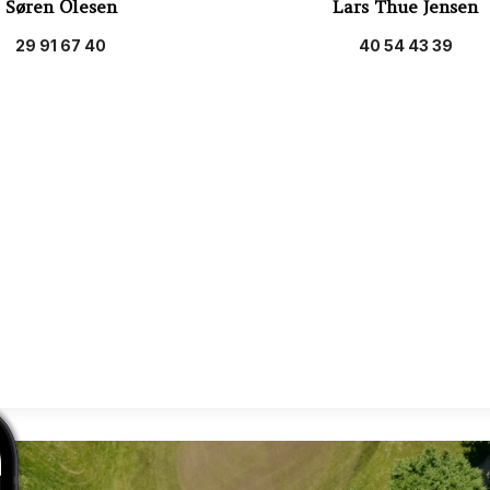
Søren Olesen
Lars Thue Jensen
29 91 67 40
40 54 43 39