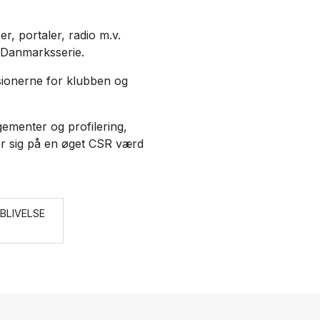
r, portaler, radio m.v.
 Danmarksserie.
sionerne for klubben og
gementer og profilering,
r sig på en øget CSR værd
BLIVELSE