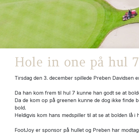
Hole in one på hul 7
Tirsdag den 3. december spillede Preben Davidsen e
Da han kom frem til hul 7 kunne han godt se at bolde
Da de kom op på greenen kunne de dog ikke finde bold
bold.
Heldigvis kom hans medspiller til at se at bolden lå i 
FootJoy er sponsor på hullet og Preben har modtaget