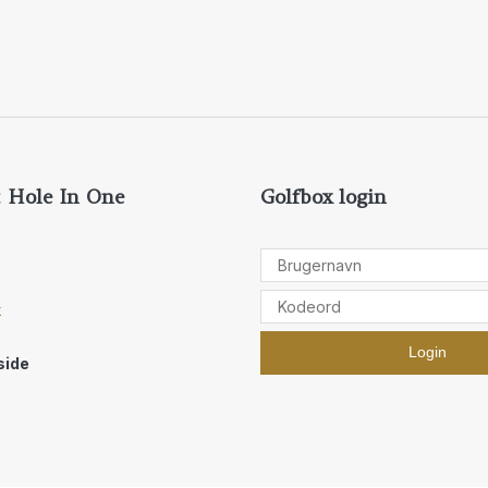
 Hole In One
Golfbox login
k
 side
kiepolitik