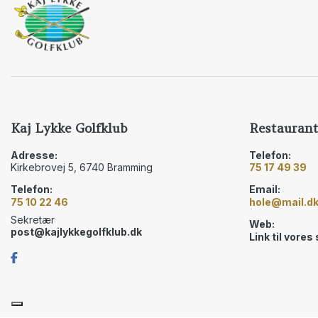
Kaj Lykke Golfklub
Restaurant
Adresse:
Telefon:
Kirkebrovej 5, 6740 Bramming
75 17 49 39
Telefon:
Email:
75 10 22 46
hole@mail.d
Sekretær
Web:
post@kajlykkegolfklub.dk
Link til vores
Copyright © 2026 - Kaj Lykke Golfklub
, CVR 12836384
|
Privatlivspolitik
|
Coo