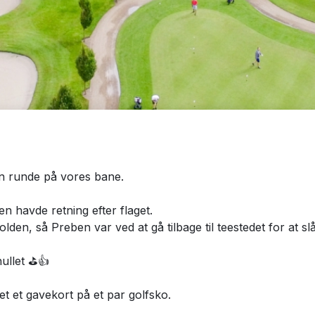
n runde på vores bane.
n havde retning efter flaget.
en, så Preben var ved at gå tilbage til teestedet for at sl
hullet ⛳👍
 et gavekort på et par golfsko.