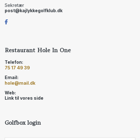
Sekretær
post@kajlykkegolfklub.dk
Restaurant Hole In One
Telefon:
75 17 49 39
Email:
hole@mail.dk
Web:
Link til vores side
Golfbox login