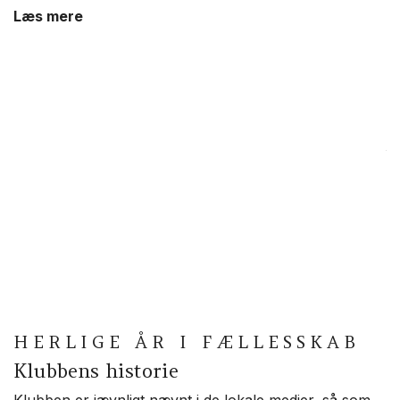
Læs mere
Å
Så
Å
g
B
K
L
HERLIGE ÅR I FÆLLESSKAB
Klubbens historie