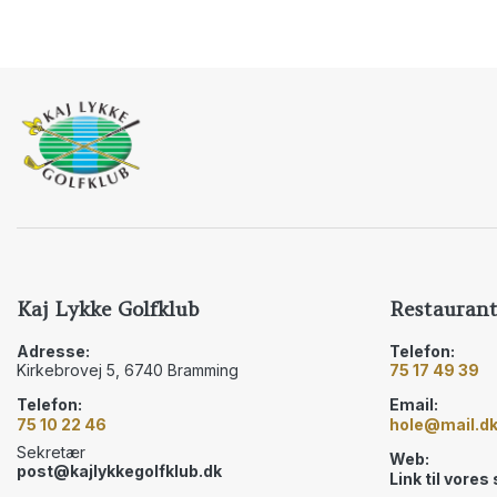
Kaj Lykke Golfklub
Restaurant
Adresse:
Telefon:
Kirkebrovej 5, 6740 Bramming
75 17 49 39
Telefon:
Email:
75 10 22 46
hole@mail.d
Sekretær
Web:
post@kajlykkegolfklub.dk
Link til vores