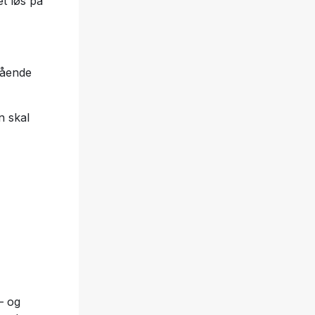
et løs på
tående
n skal
– og