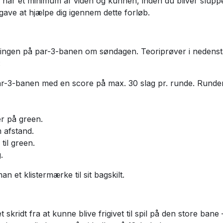
du har et minimum af viden og kunnen, inden du bliver slupp
gave at hjælpe dig igennem dette forløb.
æningen på par-3-banen om søndagen. Teoriprøver i nedens
:
par-3-banen med en score på max. 30 slag pr. runde. Runde
er på green.
m afstand.
til green.
.
 et klistermærke til sit bagskilt.
skridt fra at kunne blive frigivet til spil på den store bane 