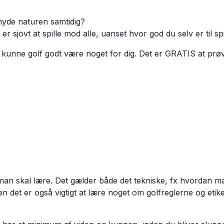
 nyde naturen samtidig?
 sjovt at spille mod alle, uanset hvor god du selv er til spi
så kunne golf godt være noget for dig. Det er GRATIS at prøv
, man skal lære. Det gælder både det tekniske, fx hvordan m
det er også vigtigt at lære noget om golfreglerne og etiket