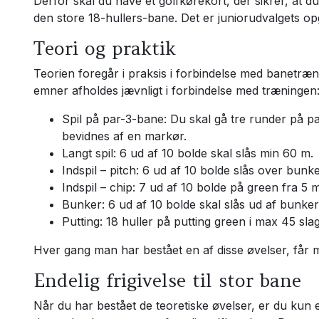
Derfor skal du have et golfkørekort, der sikrer, at 
den store 18-hullers-bane. Det er juniorudvalgets op
Teori og praktik
Teorien foregår i praksis i forbindelse med banetr
emner afholdes jævnligt i forbindelse med træningen
Spil på par-3-bane: Du skal gå tre runder på 
bevidnes af en markør.
Langt spil: 6 ud af 10 bolde skal slås min 60 m.
Indspil – pitch: 6 ud af 10 bolde slås over bunk
Indspil – chip: 7 ud af 10 bolde på green fra 5 
Bunker: 6 ud af 10 bolde skal slås ud af bunker 
Putting: 18 huller på putting green i max 45 slag
Hver gang man har bestået en af disse øvelser, får man
Endelig frigivelse til stor bane
Når du har bestået de teoretiske øvelser, er du kun et 