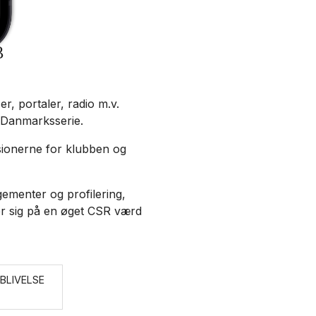
B
r, portaler, radio m.v.
 Danmarksserie.
sionerne for klubben og
gementer og profilering,
r sig på en øget CSR værd
BLIVELSE