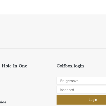
 Hole In One
Golfbox login
k
 side