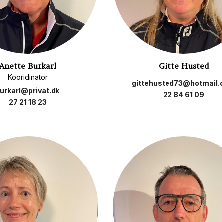
Anette Burkarl
Gitte Husted
Kooridinator
gittehusted73@hotmail
urkarl@privat.dk
22 84 61 09
27 21 18 23