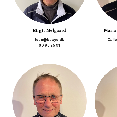
Birgit Mølgaard
Maria
lobo@bbsyd.dk
Call
60 95 25 91