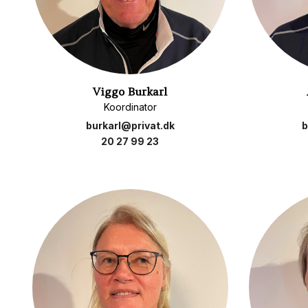
Viggo Burkarl
Koordinator
burkarl@privat.dk
b
20 27 99 23