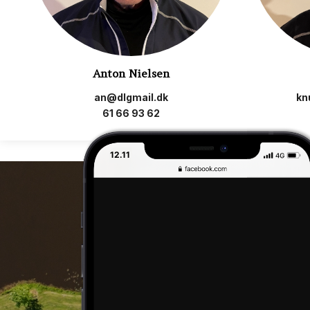
Anton Nielsen
an@dlgmail.dk
kn
61 66 93 62
12.11