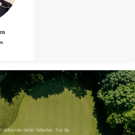
en
om
vor vi løbende deler billeder, fra de