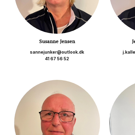
Susanne Jensen
J
sannejunker@outlook.dk
j.kal
41 67 56 52