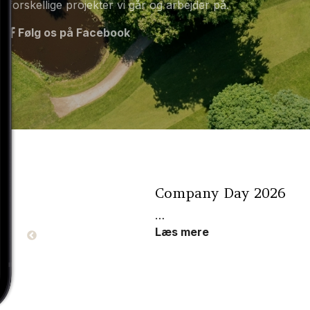
forskellige projekter vi går og arbejder på.
Følg os på Facebook
ÅBNINGSMATCH 
Så blev sæsonen for
solskin og glade go
Tours og MEMs Pro
Læs mere