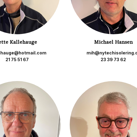
ette Kallehauge
Michael Hansen
lehauge@hotmail.com
mih@nytechisolering.
21 75 51 67
23 39 73 62