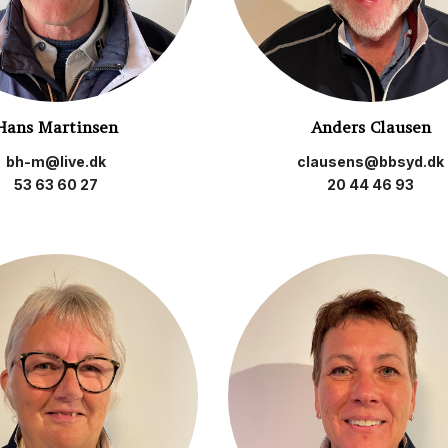
Hans Martinsen
Anders Clausen
bh-m@live.dk
clausens@bbsyd.dk
53 63 60 27
20 44 46 93