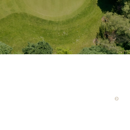
12. april 2026 KLG.
 alvor skudt i gang!Fuldt hus til Åbningsmatchen i KLG –
lfere.Matchen var sponseret af Storgaard Biler, Bravo
golf/Pro-shoppen KLG. Flot…