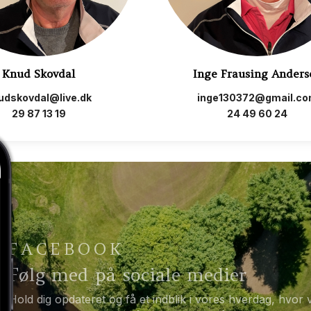
Knud Skovdal
Inge Frausing Anders
udskovdal@live.dk
inge130372@gmail.c
29 87 13 19
24 49 60 24
FACEBOOK
Følg med på sociale medier
Hold dig opdateret og få et indblik i vores hverdag, h