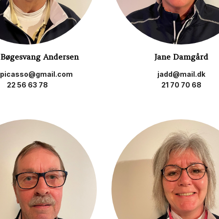
 Bøgesvang Andersen
Jane Damgård
epicasso@gmail.com
jadd@mail.dk
22 56 63 78
21 70 70 68